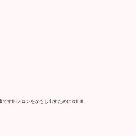
です‼‼メロンをかもし出すために🍈‼‼‼