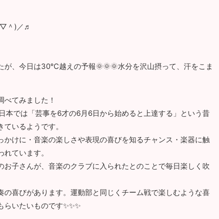
▽＾)／♬
が、今日は30℃越えの予報🌞🌞🌞水分を沢山摂って、汗をこま
調べてみました！
す。日本では「芸事を6才の6月6日から始めると上達する」という昔
きているようです。
っかけに・音楽の楽しさや表現の喜びを知るチャンス・楽器に触
われています。
のお子さんが、音楽のクラブに入られたとのことで毎日楽しく吹
奏の喜びがあります。運動部と同じくチーム戦で楽しむような喜
もらいたいものです✨✨✨