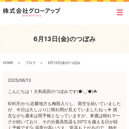
メ
6月13日(金)のつぼみ
HOME
ブログ
6月13日(金)のつぼみ
2025/06/13
こんにちは！大和高田のつぼみです(●’◡’●)☘
6/9(月)から近畿地方も梅雨入りし、雨空を続いていました
が、今日は久しぶりに晴れ間が見えていましたねっ☀ 残
念ながら週末は雨予報となっていますが、来週は晴れマー
クが続いており、その分最高気温も30℃を越える日が続
く予報です💦 湿度が高いうえ、気温も上がるので、熱中