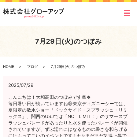
メ
7月29日(火)のつぼみ
HOME
ブログ
7月29日(火)のつぼみ
2025/07/29
こんにちは！大和高田のつぼみです😆🍀
毎日暑い日が続いていますね😅東京ディズニーシーでは、
夏限定の散水ショー「ドックサイド・スプラッシュ・リミ
ックス」、関西のUSJでは「NO LIMIT！」のサマースプ
ラッシュパレードがあったりと水を使ったパレードが開催
されていますが、ずぶ濡れにはなるものの暑さを和らげる
にはもってこいのイベントですよね✨まだまだ気温上昇で