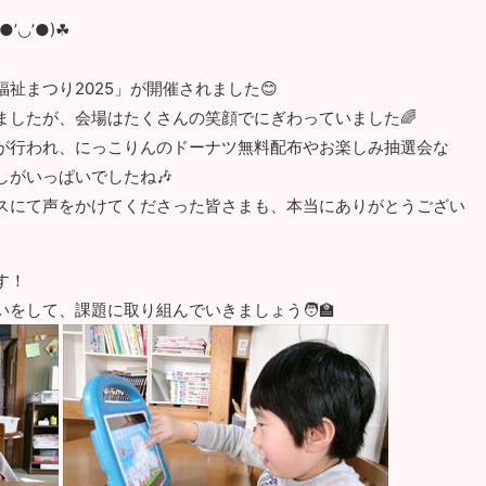
(●’
◡’●
)
☘
福祉まつり
2025
」が開催されました😊
ましたが、会場はたくさんの笑顔でにぎわっていました🌈
が行われ、にっこりんのドーナツ無料配布やお楽しみ抽選会な
がいっぱいでしたね🎶
スにて声をかけてくださった皆さまも、本当にありがとうござい
す！
をして、課題に取り組んでいきましょう🧑‍🏫