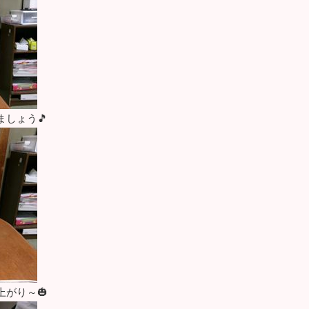
しょう🎵
がり～🎃