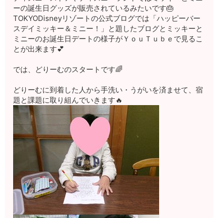
ーの誕生日グッズが販売されているみたいです🎂
TOKYODisneyリゾートの公式ブログでは「ハッピーバー
スデイミッキー＆ミニー！」と題したブログとミッキーと
ミニーのお誕生日デートの様子がＹｏｕＴｕｂｅで見るこ
とが出来ます💕
では、どりーむのスタートです🌈
どりーむに到着した人から手洗い・うがいを済ませて、宿
題と課題に取り組んでいきます🔥