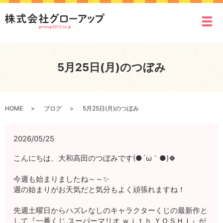
メ
5月25日(月)のつぼみ
HOME
ブログ
5月25日(月)のつぼみ
2026/05/25
こんにちは、大和高田のつぼみです(●´ω｀●)🍀
今週も始まりましたね～～✨
週の始まりがお天気だと気分もよく頑張れますね！
先週土曜日から
ハズレなしのキャラクターくじの最新作と
して『一番くじ スーパーマリオ ｗｉｔｈ ＹＯＳＨＩ』が