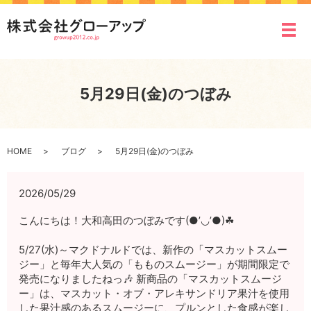
メ
5月29日(金)のつぼみ
HOME
ブログ
5月29日(金)のつぼみ
2026/05/29
こんにちは！大和高田のつぼみです(●’◡’●)☘
5/27(水)～マクドナルドでは、新作の「マスカットスムー
ジー」と毎年大人気の「もものスムージー」が期間限定で
発売になりましたねっ🎶 新商品の「マスカットスムージ
ー」は、マスカット・オブ・アレキサンドリア果汁を使用
した果汁感のあるスムージーに、プルンとした食感が楽し