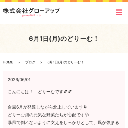
メ
6月1日(月)のどりーむ！
HOME
ブログ
6月1日(月)のどりーむ！
2026/06/01
こんにちは！ どりーむです💕💕
台風6月が発達しながら北上しています🌀
どりーむ畑の元気な野菜たちが心配です💦
暴風で倒れないように支えをしっかりとして、風が強まる