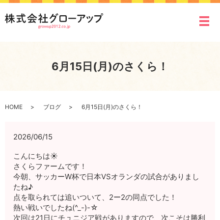
メ
6月15日(月)のさくら！
HOME
ブログ
6月15日(月)のさくら！
2026/06/15
こんにちは☀
さくらファームです！
今朝、サッカーW杯で日本VSオランダの試合がありまし
たね♪
点を取られては追いついて、2ー2の同点でした！
熱い戦いでしたね(^_-)-☆
次回は21日にチュニジア戦がありますので、次こそは勝利