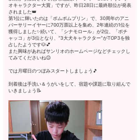
オキャラクター大賞」ですが、昨日28日に最終順位が発表
されました👑
第1位に輝いたのは「ポムポムプリン」で、30周年のアニ
バーサリーイヤーに700万票以上を集め、2年連続の1位を
獲得しました✨続いて、「シナモロール」が2位、「ポチ
ャッコ」が3位となり、“3大犬キャラクター”がTOP3を独
占したようです🐶💕
また興味があればサンリオのホームページなどチェックし
てみてくださいね😉
では月曜日のつぼみスタートしましょう🎵
到着後は手洗い＆うがいをして、宿題や課題に取り組んで
いきましょう📝