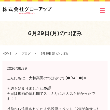
メ
6月29日(月)のつぼみ
HOME
ブログ
6月29日(月)のつぼみ
2026/06/29
こんにちは、大和高田のつぼみです(●´ω｀●)🍀
今週も始まりましたね🐸🌈
今日は梅雨の晴れ間で久しぶりにお天気も良かったで
す！！
以前から注目されてた
人気投票イベント「2026年サンリ