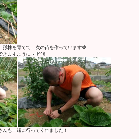
、孫株を育てて、次の苗を作っています🍓
ますように～!(^^)!
さんも一緒に行ってくれました！