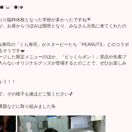
´ω｀●)🍀
おり臨時休校となった学校が多かったですね☔
が、お昼からつぼみは開所となり、みなさん元気に来てくれたの
回転寿司の「くら寿司」がスヌーピーたち
「PEANUTS」とのコラボ
そうです🍣
ージした限定メニューのほか、「ビッくらポン！」景品や先着プ
入らないオリジナルグッズが登場するとのことで、ぜひお楽しみ
ょう！！
で、その様子も後ほどご覧ください🎵
課題などに取り組みました📝